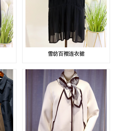
雪纺百褶连衣裙